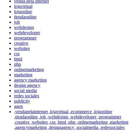
venda pela internet
lojavirtual
lojaonline
tiendaonline
job
webdesign
webdeveloper
programmer
creative
websites
css
html
php
onlinemarketing
marketing
agency marketing
design agency
social media
redes sociales
publicity
agen
,vendapelainternet ,lojavirtual ,ecommerce ,lojaonline
,tiendaonline ,job ,webdesign ,webdeveloper ,programmer
,creative ,websites ,css ,html ,php ,onlinemarketing ,marketing
,agencymarketing ,designagency ,socialmedia ,redessociales