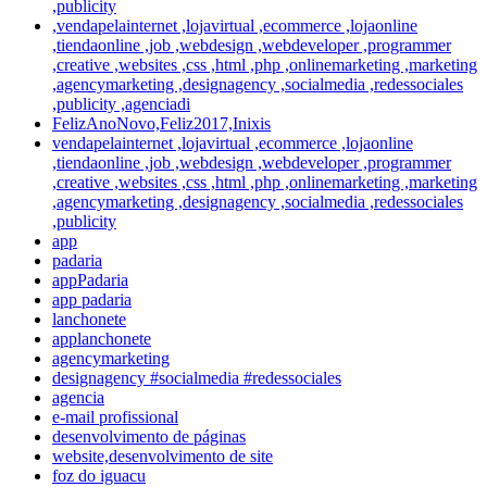
,publicity
,vendapelainternet ,lojavirtual ,ecommerce ,lojaonline
,tiendaonline ,job ,webdesign ,webdeveloper ,programmer
,creative ,websites ,css ,html ,php ,onlinemarketing ,marketing
,agencymarketing ,designagency ,socialmedia ,redessociales
,publicity ,agenciadi
FelizAnoNovo,Feliz2017,Inixis
vendapelainternet ,lojavirtual ,ecommerce ,lojaonline
,tiendaonline ,job ,webdesign ,webdeveloper ,programmer
,creative ,websites ,css ,html ,php ,onlinemarketing ,marketing
,agencymarketing ,designagency ,socialmedia ,redessociales
,publicity
app
padaria
appPadaria
app padaria
lanchonete
applanchonete
agencymarketing
designagency #socialmedia #redessociales
agencia
e-mail profissional
desenvolvimento de páginas
website,desenvolvimento de site
foz do iguacu