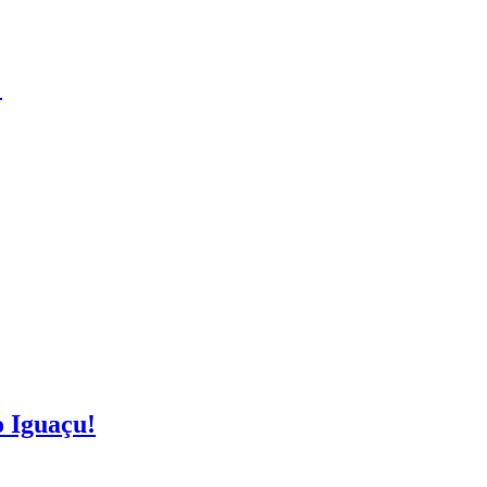
!
o Iguaçu!