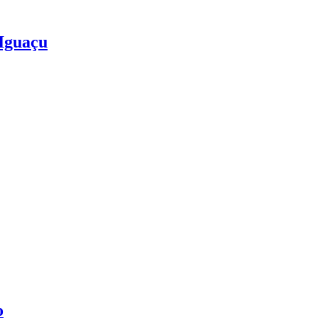
 Iguaçu
o