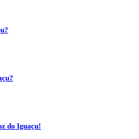
çu?
açu?
oz do Iguaçu!