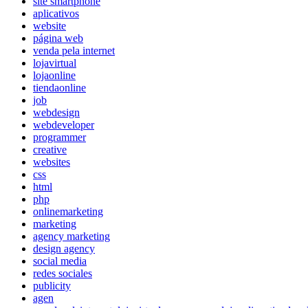
site smartphone
aplicativos
website
página web
venda pela internet
lojavirtual
lojaonline
tiendaonline
job
webdesign
webdeveloper
programmer
creative
websites
css
html
php
onlinemarketing
marketing
agency marketing
design agency
social media
redes sociales
publicity
agen