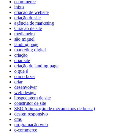
ecommerce
inixis
criação de website
criação de site
agência de marketing
Criação de site
medianeira
são miguel
landing page
marketing digital
criação
criar site
criação de landing page
o que é
como fazer
criar
desenvolver
web design
hospedagem de site
construtor de site
SEO (otimização de mecanismos de busca)
design responsivo
cms
programação web
e-commerce