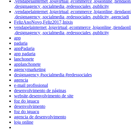
,vendapelainternet ,lojavirtual ,ecommerce ,lojaonline ,tienda
,designagency ,socialmedia ,redessociales ,publicity
,vendapelainternet ,lojavirtual ,ecommerce ,lojaonline ,tienda
,designagency ,socialmedia ,redessociales ,publicity ,agenciadi
FelizAnoNovo,Feliz2017,Inixis
vendapelainternet ,lojavirtual ,ecommerce ,lojaonline ,tiendao
,designagency ,socialmedia ,redessociales ,publicity
app
padaria
appPadaria
app padaria
lanchonete
applanchonete
agencymarketing
designagency #socialmedia #redessociales
agencia
e-mail profissional
desenvolvimento de páginas
website,desenvolvimento de site
foz do iguacu
desenvolvimento
foz do iguaçu
agencia de desenvolvimento
loja online