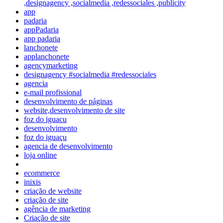
,designagency ,socialmedia ,redessociales ,publicity
app
padaria
appPadaria
app padaria
lanchonete
applanchonete
agencymarketing
designagency #socialmedia #redessociales
agencia
e-mail profissional
desenvolvimento de páginas
website,desenvolvimento de site
foz do iguacu
desenvolvimento
foz do iguaçu
agencia de desenvolvimento
loja online
ecommerce
inixis
criação de website
criação de site
agência de marketing
Criação de site