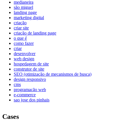
medianeira
são miguel
landing page
marketing digital
criação
criar site
criação de landing page
o que é
como fazer
criar
desenvolver
web design
hospedagem de site
construtor de site
SEO (otimização de mecanismos de busca)
design responsivo
cms
programação web
e-commerce
sao jose dos pinhais
Cases