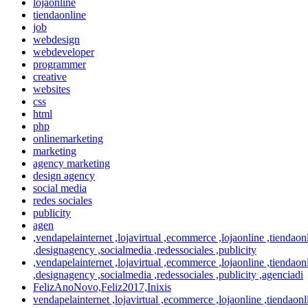
lojaonline
tiendaonline
job
webdesign
webdeveloper
programmer
creative
websites
css
html
php
onlinemarketing
marketing
agency marketing
design agency
social media
redes sociales
publicity
agen
,vendapelainternet ,lojavirtual ,ecommerce ,lojaonline ,tienda
,designagency ,socialmedia ,redessociales ,publicity
,vendapelainternet ,lojavirtual ,ecommerce ,lojaonline ,tienda
,designagency ,socialmedia ,redessociales ,publicity ,agenciadi
FelizAnoNovo,Feliz2017,Inixis
vendapelainternet ,lojavirtual ,ecommerce ,lojaonline ,tiendao