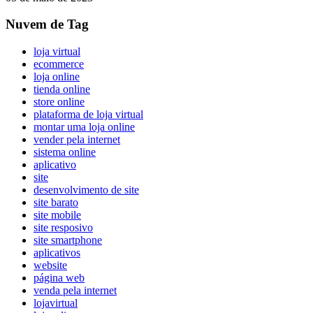
Nuvem de Tag
loja virtual
ecommerce
loja online
tienda online
store online
plataforma de loja virtual
montar uma loja online
vender pela internet
sistema online
aplicativo
site
desenvolvimento de site
site barato
site mobile
site resposivo
site smartphone
aplicativos
website
página web
venda pela internet
lojavirtual