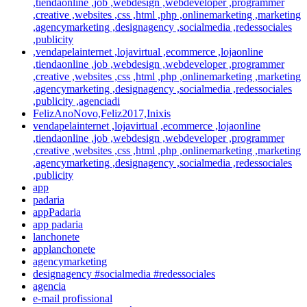
,tiendaonline ,job ,webdesign ,webdeveloper ,programmer
,creative ,websites ,css ,html ,php ,onlinemarketing ,marketing
,agencymarketing ,designagency ,socialmedia ,redessociales
,publicity
,vendapelainternet ,lojavirtual ,ecommerce ,lojaonline
,tiendaonline ,job ,webdesign ,webdeveloper ,programmer
,creative ,websites ,css ,html ,php ,onlinemarketing ,marketing
,agencymarketing ,designagency ,socialmedia ,redessociales
,publicity ,agenciadi
FelizAnoNovo,Feliz2017,Inixis
vendapelainternet ,lojavirtual ,ecommerce ,lojaonline
,tiendaonline ,job ,webdesign ,webdeveloper ,programmer
,creative ,websites ,css ,html ,php ,onlinemarketing ,marketing
,agencymarketing ,designagency ,socialmedia ,redessociales
,publicity
app
padaria
appPadaria
app padaria
lanchonete
applanchonete
agencymarketing
designagency #socialmedia #redessociales
agencia
e-mail profissional