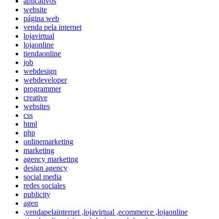
aplicativos
website
página web
venda pela internet
lojavirtual
lojaonline
tiendaonline
job
webdesign
webdeveloper
programmer
creative
websites
css
html
php
onlinemarketing
marketing
agency marketing
design agency
social media
redes sociales
publicity
agen
,vendapelainternet ,lojavirtual ,ecommerce ,lojaonline